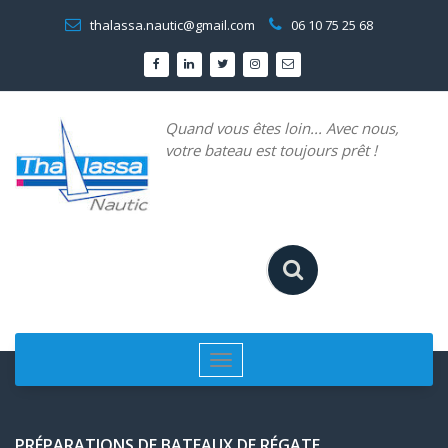
Aller
thalassa.nautic@gmail.com
06 10 75 25 68
au
contenu
Quand vous êtes loin... Avec nous,
votre bateau est toujours prêt !
Afficher/masquer
la
navigation
PRÉPARATIONS DE BATEAUX DE RÉGATE